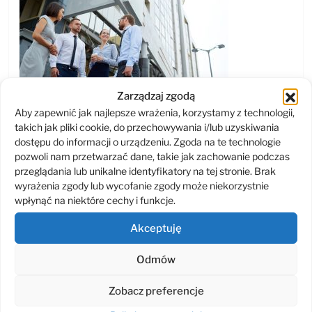
Zarządzaj zgodą
Aby zapewnić jak najlepsze wrażenia, korzystamy z technologii,
Outsourcing to sprawdzony sposób
takich jak pliki cookie, do przechowywania i/lub uzyskiwania
na optymalizację kosztów i zwiększenie
dostępu do informacji o urządzeniu. Zgoda na te technologie
efektywności działu…
pozwoli nam przetwarzać dane, takie jak zachowanie podczas
przeglądania lub unikalne identyfikatory na tej stronie. Brak
wyrażenia zgody lub wycofanie zgody może niekorzystnie
ZOBACZ WIĘCEJ
wpłynąć na niektóre cechy i funkcje.
Akceptuję
Outsourcing dla małych i średnich firm – czy warto w 2022?
Odmów
Zobacz preferencje