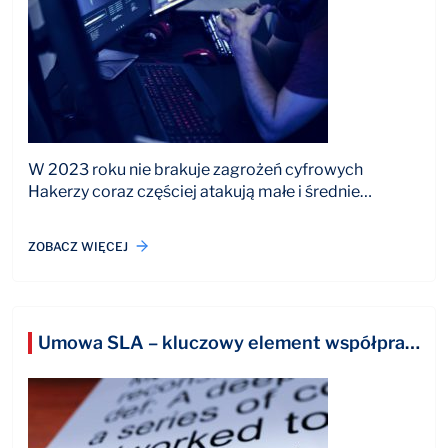
W 2023 roku nie brakuje zagrożeń cyfrowych
Hakerzy coraz częściej atakują małe i średnie…
ZOBACZ WIĘCEJ
Umowa SLA – kluczowy element współpracy z firmą outsourcingową