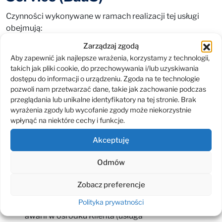
Czynności wykonywane w ramach realizacji tej usługi
obejmują:
Zarządzaj zgodą
administrowanie systemem replikacji backupu
Aby zapewnić jak najlepsze wrażenia, korzystamy z technologii,
danych,
takich jak pliki cookie, do przechowywania i/lub uzyskiwania
dostępu do informacji o urządzeniu. Zgoda na te technologie
administrowanie wykonaną kopią backupu danych,
pozwoli nam przetwarzać dane, takie jak zachowanie podczas
odzyskiwanie danych z wykonanego backupu
przeglądania lub unikalne identyfikatory na tej stronie. Brak
wyrażenia zgody lub wycofanie zgody może niekorzystnie
na zlecenie Klienta,
wpłynąć na niektóre cechy i funkcje.
monitorowanie działania systemu replikacji
Akceptuję
backupu danych,
okresową weryfikację poprawności wykonania
Odmów
replikacji backupu danych,
Zobacz preferencje
dodatkową możliwość uruchomienia systemu
Polityka prywatności
Klienta w środowisku ESKOM na wypadek trwałej
awarii w ośrodku Klienta (usługa