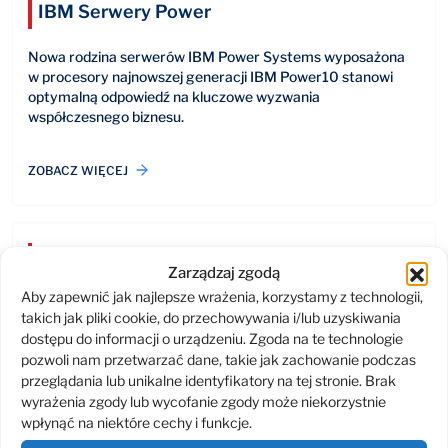
IBM Serwery Power
Nowa rodzina serwerów IBM Power Systems wyposażona
w procesory najnowszej generacji IBM Power10 stanowi
optymalną odpowiedź na kluczowe wyzwania
współczesnego biznesu.
ZOBACZ WIĘCEJ
IBM Watsonx
Zarządzaj zgodą
Aby zapewnić jak najlepsze wrażenia, korzystamy z technologii,
IBM watsonx to zaawansowana platforma, która integruje
takich jak pliki cookie, do przechowywania i/lub uzyskiwania
generatywną sztuczną inteligencję z tradycyjnym uczeniem
dostępu do informacji o urządzeniu. Zgoda na te technologie
maszynowym umożliwiając szybkie tworzenie i wdrażanie
pozwoli nam przetwarzać dane, takie jak zachowanie podczas
modeli AI.
przeglądania lub unikalne identyfikatory na tej stronie. Brak
wyrażenia zgody lub wycofanie zgody może niekorzystnie
ZOBACZ WIĘCEJ
wpłynąć na niektóre cechy i funkcje.