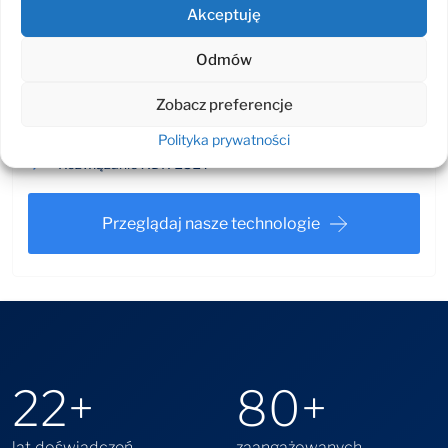
Akceptuję
Odmów
Rozwiązania VEAAM
Red Hat OpenShift na Power 10
Zobacz preferencje
Rozwiązanie DLP Safetica
Rozwiązanie PAM Senhasegura
Polityka prywatności
Rozwiązanie XDR ESET
Przeglądaj nasze technologie
22
+
80
+
lat doświadczeń
zaangażowanych