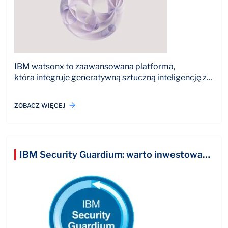
IBM watsonx to zaawansowana platforma,
która integruje generatywną sztuczną inteligencję z…
ZOBACZ WIĘCEJ
IBM Security Guardium: warto inwestować w inteligentną, uproszczoną ochronę danych