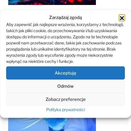
Cyfrowa transformacja wymaga szybkich
Zarządzaj zgodą
i inteligentnych technologii Potrzebna jest elastyczna
Aby zapewnić jak najlepsze wrażenia, korzystamy z technologii,
moc…
takich jak pliki cookie, do przechowywania i/lub uzyskiwania
dostępu do informacji o urządzeniu. Zgoda na te technologie
ZOBACZ WIĘCEJ
pozwoli nam przetwarzać dane, takie jak zachowanie podczas
przeglądania lub unikalne identyfikatory na tej stronie. Brak
wyrażenia zgody lub wycofanie zgody może niekorzystnie
wpłynąć na niektóre cechy i funkcje.
Kompleksowe podejście do ochrony danych, czyli rodzina IBM Security Guardium
Akceptuję
Odmów
Zobacz preferencje
Polityka prywatności