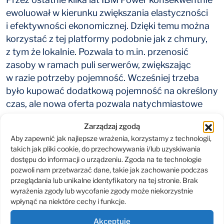
ewoluował w kierunku zwiększania elastyczności
i efektywności ekonomicznej. Dzięki temu można
korzystać z tej platformy podobnie jak z chmury,
z tym że lokalnie. Pozwala to m.in. przenosić
zasoby w ramach puli serwerów, zwiększając
w razie potrzeby pojemność. Wcześniej trzeba
było kupować dodatkową pojemność na określony
czas, ale nowa oferta pozwala natychmiastowe
zarządzanie pojemnością.
Zarządzaj zgodą
Opcje cenowe IBM oparte na zużyciu
Aby zapewnić jak najlepsze wrażenia, korzystamy z technologii,
takich jak pliki cookie, do przechowywania i/lub uzyskiwania
nie są jeszcze modelem pełnej subskrypcji. Istnieją
dostępu do informacji o urządzeniu. Zgoda na te technologie
koszty początkowe, jednak można wybrać
pozwoli nam przetwarzać dane, takie jak zachowanie podczas
najniższe konfiguracje płacąc jedynie za faktycznie
przeglądania lub unikalne identyfikatory na tej stronie. Brak
używaną moc obliczeniową. Zarządzanie zużyciem
wyrażenia zgody lub wycofanie zgody może niekorzystnie
odbywa się za pomocą oprogramowania
wpłynąć na niektóre cechy i funkcje.
składającego się z konsoli zarządzania chmurą,
Akceptuję