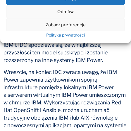
która pozwala kontrolować zmiany z minuty
na minutę i konfigurować limity tak,
Odmów
żeby nie przekroczyły podstawowej pojemności.
Zobacz preferencje
Warto dodać w tym miejscu, że IBM przedstawił
Polityka prywatności
niedawno ofertę pełnej subskrypcji dla systemu
IBM i. IDC spodziewa się, że w najbliższej
przyszłości ten model subskrypcji zostanie
rozszerzony na inne systemy IBM Power.
Wreszcie, na koniec IDC zwraca uwagę, że IBM
Power zapewnia użytkownikom spójną
infrastrukturę pomiędzy lokalnym IBM Power
a serwerem wirtualnym IBM Power umieszczonym
w chmurze IBM. Wykorzystując rozwiązania Red
Hat OpenShift i Ansible, można uruchamiać
tradycyjne obciążenia IBM i lub AIX równolegle
z nowoczesnymi aplikacjami opartymi na systemie