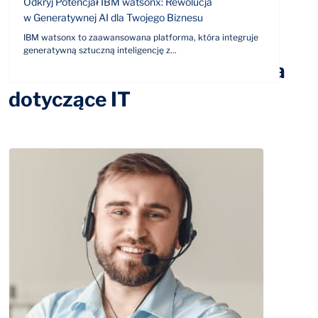
Odkryj Potencjał IBM watsonx: Rewolucja
w Generatywnej AI dla Twojego Biznesu
IBM watsonx to zaawansowana platforma, która integruje
generatywną sztuczną inteligencję z...
Odpowiemy na Twoje pytania
dotyczące IT