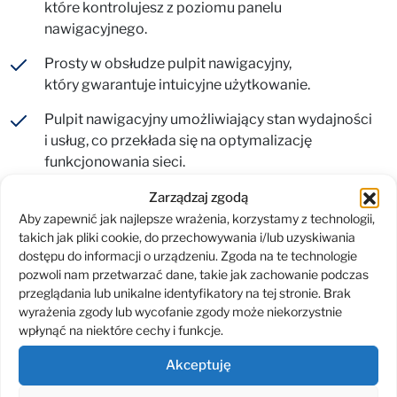
które kontrolujesz z poziomu panelu
nawigacyjnego.
Prosty w obsłudze pulpit nawigacyjny,
który gwarantuje intuicyjne użytkowanie.
Pulpit nawigacyjny umożliwiający stan wydajności
i usług, co przekłada się na optymalizację
funkcjonowania sieci.
Alerty dotyczące usług z wysokim priorytetem,
Zarządzaj zgodą
wykorzystujące technologię sztucznej inteligencji.
Aby zapewnić jak najlepsze wrażenia, korzystamy z technologii,
takich jak pliki cookie, do przechowywania i/lub uzyskiwania
Testy syntetyczne, zapewniające automatyczne
dostępu do informacji o urządzeniu. Zgoda na te technologie
monitorowanie doświadczeń użytkowników
pozwoli nam przetwarzać dane, takie jak zachowanie podczas
przeglądania lub unikalne identyfikatory na tej stronie. Brak
i aplikacji.
wyrażenia zgody lub wycofanie zgody może niekorzystnie
Wbudowany akumulator oraz modem LTE z kartą
wpłynąć na niektóre cechy i funkcje.
zapewnioną przez producenta, która działa na całym
Akceptuję
świecie, czyniąc urządzenie niezależnym
od infrastruktury korporacyjnej.