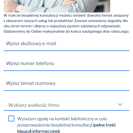
W trakcie bezpłatnej konsultacji możesz omówić dowolny temat związany
z obszarem naszych usług lub produktów! Zawsze umawiamy dogodny dla
obu stron termin i dbamy o najwyższy poziom udzielanych odpowiedzi.
Oddzwonimy do Ciebie maksymalnie do końca następnego dnia roboczego.
Wyrażam zgodę na kontakt telefoniczny w celu
przeprowadzenia bezpłatnej konsultacji
(pełna treść
klauzuli informacyjnej)