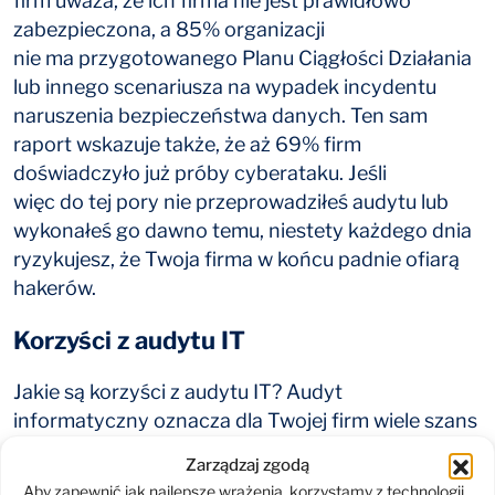
firm uważa, że ich firma nie jest prawidłowo
zabezpieczona, a 85% organizacji
nie ma przygotowanego Planu Ciągłości Działania
lub innego scenariusza na wypadek incydentu
naruszenia bezpieczeństwa danych. Ten sam
raport wskazuje także, że aż 69% firm
doświadczyło już próby cyberataku. Jeśli
więc do tej pory nie przeprowadziłeś audytu lub
wykonałeś go dawno temu, niestety każdego dnia
ryzykujesz, że Twoja firma w końcu padnie ofiarą
hakerów.
Korzyści z audytu IT
Jakie są korzyści z audytu IT? Audyt
informatyczny oznacza dla Twojej firm wiele szans
i znaczne zminimalizowanie ryzyka. Dzięki niemu:
Zarządzaj zgodą
Aby zapewnić jak najlepsze wrażenia, korzystamy z technologii,
zlokalizujesz słabe punkty i otrzymasz