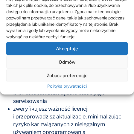
takich jak pliki cookie, do przechowywania i/lub uzyskiwania
konkretne wytyczne dotyczące tego, jak
dostępu do informacji o urządzeniu. Zgoda na te technologie
je wzmocnić i zabezpieczyć
pozwoli nam przetwarzać dane, takie jak zachowanie podczas
zoptymalizujesz wykorzystanie zasobów
przeglądania lub unikalne identyfikatory na tej stronie. Brak
wyrażenia zgody lub wycofanie zgody może niekorzystnie
poprawisz ogólne działanie całej infrastruktury
wpłynąć na niektóre cechy i funkcje.
i sprawisz, że stanie się bardziej wydajna
i tańsza w utrzymaniu
Akceptuję
zminimalizujesz ryzyko ataków hakerskich i ich
konsekwencji, takich jak konieczność zapłaty
Odmów
okupu czy utrata ciągłości działania
Zobacz preferencje
zapobiegniesz przyszłym awariom dzięki
dogłębnej analizie jakości i sprawności sprzętu
Polityka prywatności
oraz dokładnemu zaplanowaniu jego
serwisowania
zweryfikujesz ważność licencji
i przeprowadzisz aktualizacje, minimalizując
ryzyko kar związanych z nielegalnym
używaniem oprogramowania