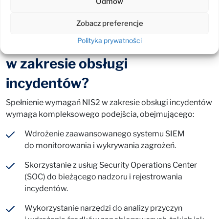
Odmów
identyfikowanie wzorców i podatności, co znacznie
przyspiesza analizę przyczyn incydentów.
Zobacz preferencje
Jak spełnić wymagania NIS2
Polityka prywatności
w zakresie obsługi
incydentów?
Spełnienie wymagań NIS2 w zakresie obsługi incydentów
wymaga kompleksowego podejścia, obejmującego:
Wdrożenie zaawansowanego systemu SIEM
do monitorowania i wykrywania zagrożeń.
Skorzystanie z usług Security Operations Center
(SOC) do bieżącego nadzoru i rejestrowania
incydentów.
Wykorzystanie narzędzi do analizy przyczyn