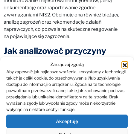
monitorowanie i rejestrowanie incydentów, pełną
dokumentację oraz raportowanie zgodne
z wymaganiami NIS2. Obejmuje ona również bieżącą
analizę zagrożeń oraz rekomendacje działań
naprawczych, co pozwala na skuteczne reagowanie
na pojawiające się zagrożenia.
Jak analizować przyczyny
incydentów?
Zarządzaj zgodą
Aby zapewnić jak najlepsze wrażenia, korzystamy z technologii,
Zrozumienie przyczyn incydentów to kluczowy element
takich jak pliki cookie, do przechowywania i/lub uzyskiwania
zapewnienia bezpieczeństwa i zapobiegania przyszłym
dostępu do informacji o urządzeniu. Zgoda na te technologie
zagrożeniom. Obejmuje to przeprowadzanie
pozwoli nam przetwarzać dane, takie jak zachowanie podczas
szczegółowych analiz technicznych w celu określenia
przeglądania lub unikalne identyfikatory na tej stronie. Brak
wektora ataku, identyfikowanie luk w zabezpieczeniach
wyrażenia zgody lub wycofanie zgody może niekorzystnie
wpłynąć na niektóre cechy i funkcje.
i wdrażanie poprawek oraz opracowanie planu
naprawczego i wdrożenie odpowiednich działań
Akceptuję
korygujących. Dzięki zaawansowanym narzędziom, takim
jak IBM QRadar czy Wazuh, możliwe jest automatyczne