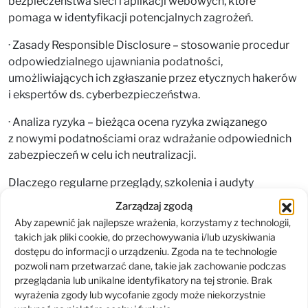
bezpieczeństwa sieci i aplikacji webowych, które
pomaga w identyfikacji potencjalnych zagrożeń.
· Zasady Responsible Disclosure – stosowanie procedur
odpowiedzialnego ujawniania podatności,
umożliwiających ich zgłaszanie przez etycznych hakerów
i ekspertów ds. cyberbezpieczeństwa.
· Analiza ryzyka – bieżąca ocena ryzyka związanego
z nowymi podatnościami oraz wdrażanie odpowiednich
zabezpieczeń w celu ich neutralizacji.
Dlaczego regularne przeglądy, szkolenia i audyty
są kluczowe dla bezpieczeństwa IT?
Zarządzaj zgodą
Aby zapewnić jak najlepsze wrażenia, korzystamy z technologii,
Bezpieczeństwo IT to proces, a nie jednorazowe
takich jak pliki cookie, do przechowywania i/lub uzyskiwania
działanie. Dlatego organizacje powinny wdrażać politykę
dostępu do informacji o urządzeniu. Zgoda na te technologie
regularnych audytów oraz szkoleń:
pozwoli nam przetwarzać dane, takie jak zachowanie podczas
przeglądania lub unikalne identyfikatory na tej stronie. Brak
· Audyt sieci Wi-Fi – szczególnie istotny w dobie rosnącej
wyrażenia zgody lub wycofanie zgody może niekorzystnie
liczby urządzeń mobilnych i pracy zdalnej. Dzięki