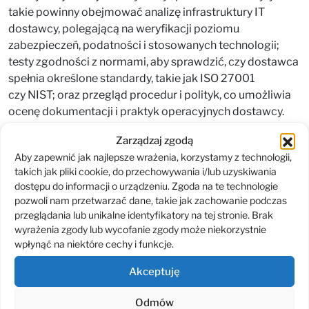
takie powinny obejmować analizę infrastruktury IT
dostawcy, polegającą na weryfikacji poziomu
zabezpieczeń, podatności i stosowanych technologii;
testy zgodności z normami, aby sprawdzić, czy dostawca
spełnia określone standardy, takie jak ISO 27001
czy NIST; oraz przegląd procedur i polityk, co umożliwia
ocenę dokumentacji i praktyk operacyjnych dostawcy.
Jak skutecznie zarządzać
Zarządzaj zgodą
Aby zapewnić jak najlepsze wrażenia, korzystamy z technologii,
relacjami z dostawcami?
takich jak pliki cookie, do przechowywania i/lub uzyskiwania
dostępu do informacji o urządzeniu. Zgoda na te technologie
Dobre zarządzanie relacjami z dostawcami jest kluczowe
pozwoli nam przetwarzać dane, takie jak zachowanie podczas
przeglądania lub unikalne identyfikatory na tej stronie. Brak
dla zapewnienia skutecznej ochrony łańcucha dostaw.
wyrażenia zgody lub wycofanie zgody może niekorzystnie
Wprowadzenie regularnych spotkań i konsultacji
wpłynąć na niektóre cechy i funkcje.
pozwala na bieżące omawianie potencjalnych ryzyk
i problemów. Podczas takich spotkań można poruszać
Akceptuję
tematy związane z oceną aktualnych zagrożeń
cybernetycznych, analizą incydentów z przeszłości
Odmów