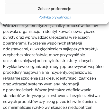
oraz planowaniem działań naprawczych. Warto także
korzystać z narzędzi wspierających te procesy, takich jak
Zobacz preferencje
platformy do zarządzania ryzykiem czy systemy
Polityka prywatności
umożliwiające współdzielenie informacji o zagrożeniach.
Wdrożenie systematycznej analizy procesów dostaw
pozwala organizacjom identyfikować newralgiczne
punkty oraz wprowadzać ulepszenia w relacjach
z partnerami. Tworzenie wspólnych strategii
z dostawcami, z uwzględnieniem najlepszych praktyk
w cyberbezpieczeństwie, może przyczynić się
do skuteczniejszej ochrony infrastruktury i danych.
Przykładowo, organizacje mogą opracowywać wspólne
procedury reagowania na incydenty, organizować
regularne szkolenia z zakresu identyfikacji zagrożeń
oraz wdrażać systemy wymiany informacji
o podatnościach. Ważne jest także zdefiniowanie
standardów dotyczących testowania bezpieczeństwa
nowych produktów czy usług przed ich wdrożeniem,
co minimalizuje ryzyko wynikające z niedopatrzeń