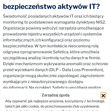
bezpieczeństwo aktywów IT?
Świadomość posiadanych aktywów IT oraz ich bieżący
monitoring to podstawowe wymagania dyrektywy NIS2.
Organizacje powinny wdrożyć narzędzia umożliwiające
prowadzenie rejestru wszystkich urządzeń i systemów
informatycznych, ich konfiguracji oraz poziomu
bezpieczeństwa. W tym kontekście nieocenioną rolę
odgrywa oprogramowanie Safetica, które umożliwia
szczegółową analizę i kontrolę ruchu danych w firmie.
Dzięki mechanizmom wykrywania anomalii oraz ochronie
przed wyciekami danych (DLP – Data Loss Prevention),
organizacje mogą skutecznie zapobiegać zagrożeniom
wynikającym z nieautoryzowanego dostępu
do informacji. Na przykład, Safetica umożliwia analizę
wzorców użytkowania danych, wykrywanie podejrzanych
Zarządzaj zgodą
transferów plików oraz wdrażanie polityk blokujących
Aby zapewnić jak najlepsze wrażenia, korzystamy z technologii,
przesyłanie wrażliwych informacji poza organizację.
takich jak pliki cookie, do przechowywania i/lub uzyskiwania