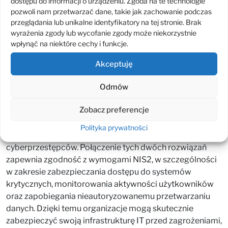
dostępu do informacji o urządzeniu. Zgoda na te technologie
Jakie korzyści przynosi
pozwoli nam przetwarzać dane, takie jak zachowanie podczas
przeglądania lub unikalne identyfikatory na tej stronie. Brak
wdrożenie systemów DLP
wyrażenia zgody lub wycofanie zgody może niekorzystnie
wpłynąć na niektóre cechy i funkcje.
i PAM?
Akceptuję
Wdrożenie systemów DLP, takich jak Safetica, pozwala
organizacjom na pełną kontrolę nad przepływem danych,
Odmów
minimalizując ryzyko ich utraty lub kradzieży. Z kolei
Zobacz preferencje
wdrożenie PAM, jak Senhasegura, zapewnia najwyższy
poziom ochrony dla kont uprzywilejowanych, eliminując
Polityka prywatności
ryzyko nadużycia dostępu przez pracowników lub
cyberprzestępców. Połączenie tych dwóch rozwiązań
zapewnia zgodność z wymogami NIS2, w szczególności
w zakresie zabezpieczania dostępu do systemów
krytycznych, monitorowania aktywności użytkowników
oraz zapobiegania nieautoryzowanemu przetwarzaniu
danych. Dzięki temu organizacje mogą skutecznie
zabezpieczyć swoją infrastrukturę IT przed zagrożeniami,