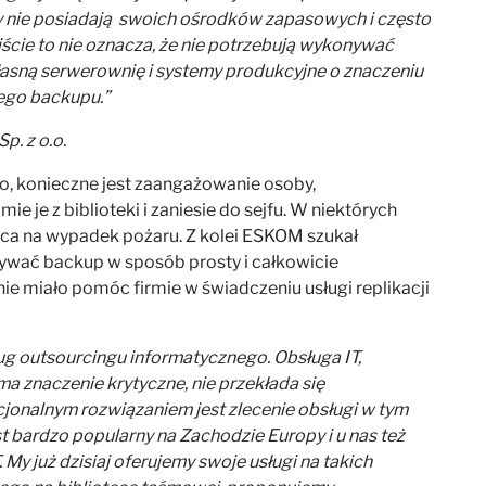
 nie posiadają swoich ośrodków zapasowych i często
iście to nie oznacza, że nie potrzebują wykonywać
asną serwerownię i systemy produkcyjne o znaczeniu
ego backupu.”
p. z o.o.
 konieczne jest zaangażowanie osoby,
e je z biblioteki i zaniesie do sejfu. W niektórych
ca na wypadek pożaru. Z kolei ESKOM szukał
ywać backup w sposób prosty i całkowicie
 miało pomóc firmie w świadczeniu usługi replikacji
ług outsourcingu informatycznego. Obsługa IT,
a znaczenie krytyczne, nie przekłada się
cjonalnym rozwiązaniem jest zlecenie obsługi w tym
t bardzo popularny na Zachodzie Europy i u nas też
My już dzisiaj oferujemy swoje usługi na takich