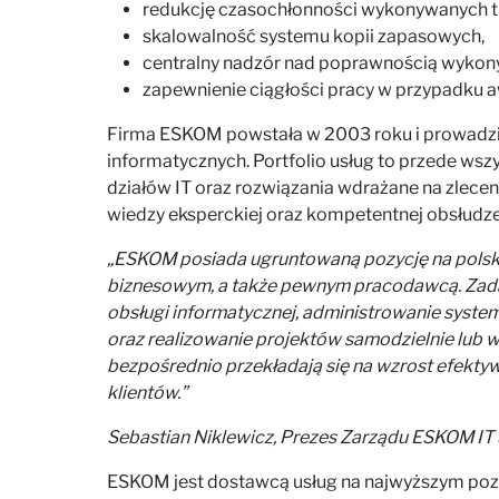
redukcję czasochłonności wykonywanych tr
skalowalność systemu kopii zapasowych,
centralny nadzór nad poprawnością wykon
zapewnienie ciągłości pracy w przypadku aw
Firma ESKOM powstała w 2003 roku i prowadzi 
informatycznych. Portfolio usług to przede ws
działów IT oraz rozwiązania wdrażane na zlecen
wiedzy eksperckiej oraz kompetentnej obsłudze
„ESKOM posiada ugruntowaną pozycję na polskim
biznesowym, a także pewnym pracodawcą. Zadani
obsługi informatycznej, administrowanie syste
oraz realizowanie projektów samodzielnie lub w
bezpośrednio przekładają się na wzrost efekt
klientów.”
Sebastian Niklewicz, Prezes Zarządu ESKOM IT S
ESKOM jest dostawcą usług na najwyższym pozio