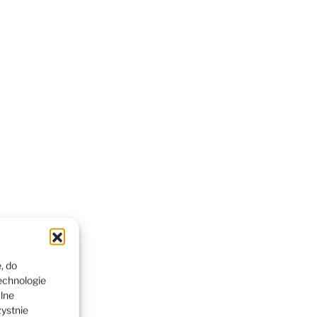
, do
echnologie
alne
zystnie