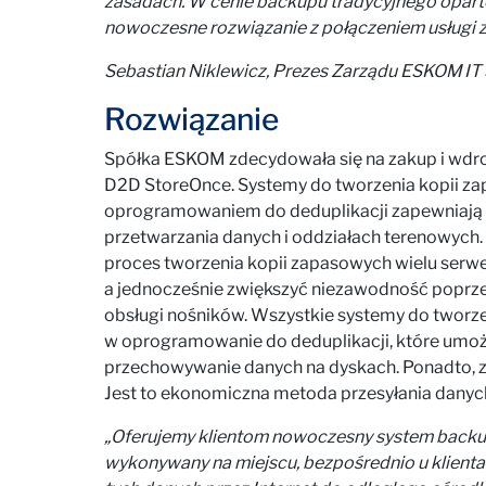
zasadach. W cenie backupu tradycyjnego opart
nowoczesne rozwiązanie z połączeniem usługi z
Sebastian Niklewicz, Prezes Zarządu ESKOM IT S
Rozwiązanie
Spółka ESKOM zdecydowała się na zakup i wdr
D2D StoreOnce. Systemy do tworzenia kopii
oprogramowaniem do deduplikacji zapewniają 
przetwarzania danych i oddziałach terenowych
proces tworzenia kopii zapasowych wielu serw
a jednocześnie zwiększyć niezawodność poprze
obsługi nośników. Wszystkie systemy do twor
w oprogramowanie do deduplikacji, które umo
przechowywanie danych na dyskach. Ponadto, za
Jest to ekonomiczna metoda przesyłania danych
„Oferujemy klientom nowoczesny system backu
wykonywany na miejscu, bezpośrednio u klienta.