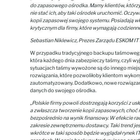
do zapasowego ośrodka. Mamy klientów, którzy
nie stać ich, aby taki ośrodek uruchomić. Oczyw
kopii zapasowej swojego systemu. Posiadają wł
krytycznym dla firmy, które wymagają codzienn
Sebastian Niklewicz, Prezes Zarządu ESKOM IT S
W przypadku tradycyjnego backupu taśmowego,
która każdego dnia zabezpieczy taśmy, czyli wyjmi
sytuacjach taśmy wywożone są do innego miejs
rozwiązania, które pozwoliłoby klientom wykon
zautomatyzowany. Dodatkowo, nowe rozwiązanie
danych do swojego ośrodka.
„Polskie firmy powoli dostrzegają korzyści z us
a zwłaszcza tworzenie kopii zapasowych, choć m
bezpośrednio na wynik finansowy. W efekcie ra
zakresie zewnętrznemu dostawcy. Taki trend jes
wkrótce w taki sposób będzie wyglądał rynek IT. 