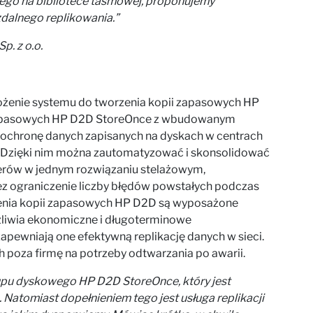
ego na bibliotece taśmowej, proponujemy
dalnego replikowania.”
p. z o.o.
ożenie systemu do tworzenia kopii zapasowych HP
 zapasowych HP D2D StoreOnce z wbudowanym
ochronę danych zapisanych na dyskach w centrach
. Dzięki nim można zautomatyzować i skonsolidować
erów w jednym rozwiązaniu stelażowym,
z ograniczenie liczby błędów powstałych podczas
zenia kopii zapasowych HP D2D są wyposażone
żliwia ekonomiczne i długoterminowe
pewniają one efektywną replikację danych w sieci.
 poza firmę na potrzeby odtwarzania po awarii.
pu dyskowego HP D2D StoreOnce, który jest
 Natomiast dopełnieniem tego jest usługa replikacji