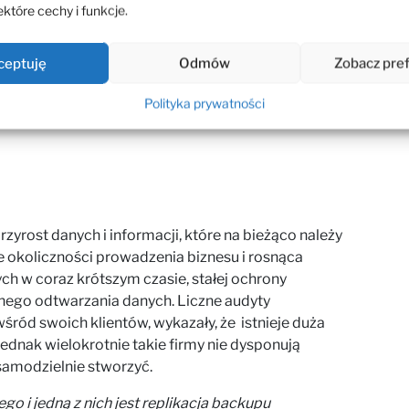
które cechy i funkcje.
ceptuję
Odmów
Zobacz pre
Polityka prywatności
zyrost danych i informacji, które na bieżąco należy
 okoliczności prowadzenia biznesu i rosnąca
h w coraz krótszym czasie, stałej ochrony
nego odtwarzania danych. Liczne audyty
ód swoich klientów, wykazały, że istnieje duża
dnak wielokrotnie takie firmy nie dysponują
amodzielnie stworzyć.
o i jedną z nich jest replikacja backupu