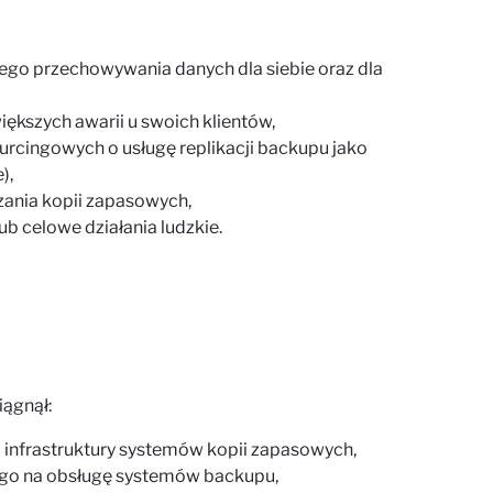
ego przechowywania danych dla siebie oraz dla
ększych awarii u swoich klientów,
urcingowych o usługę replikacji backupu jako
),
ania kopii zapasowych,
b celowe działania ludzkie.
ągnął:
a infrastruktury systemów kopii zapasowych,
ego na obsługę systemów backupu,