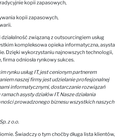
adycyjnie kopii zapasowych,
ywania kopii zapasowych,
arii.
działalność związaną z outsourcingiem usług
zystkim kompleksowa opieka informatyczna, asysta
ie. Dzięki wykorzystaniu najnowszych technologii,
, firma odniosła rynkowy sukces.
 rynku usług IT, jest cenionym partnerem
em naszej firmy jest udzielanie profesjonalnej
mami informatycznymi, dostarczanie rozwiązań
 ramach asysty działów IT. Nasze działania
ywności prowadzonego biznesu wszystkich naszych
p. z o.o.
mie. Świadczy o tym choćby długa lista klientów,