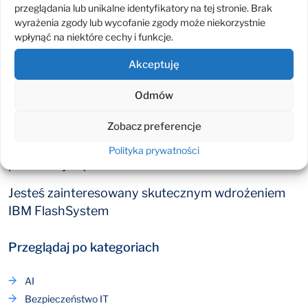
Rozwiązanie pozwoli na konsolidację
przeglądania lub unikalne identyfikatory na tej stronie. Brak
rozproszonych urządzeń pamięci masowej,
wyrażenia zgody lub wycofanie zgody może niekorzystnie
wpłynąć na niektóre cechy i funkcje.
umożliwiając intuicyjne i proste zarządzanie. Dzięki
IBM FlashSystem 5200 uzyskasz wysoką
Akceptuję
dostępność danych i funkcję replikacji danych
pomiędzy 3 różnymi ośrodkami. Wsparcie dla
Odmów
Ansible umożliwi Ci automatyzację wszystkich
Zobacz preferencje
operacji. Rozwiązanie zapewnia możliwość
łatwego przenoszenia przetwarzania do chmury
Polityka prywatności
publicznej i z powrotem.
Jesteś zainteresowany skutecznym wdrożeniem
IBM FlashSystem
Przeglądaj po kategoriach
AI
Bezpieczeństwo IT