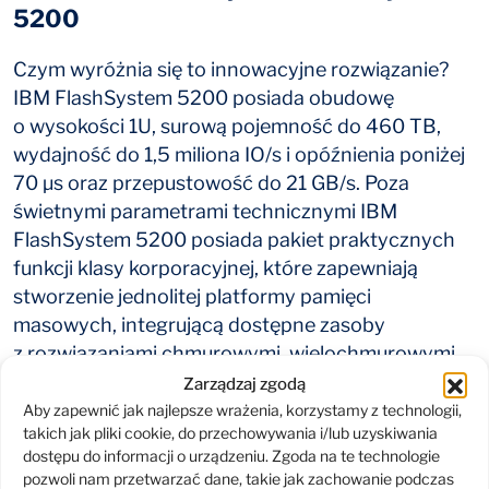
5200
Czym wyróżnia się to innowacyjne rozwiązanie?
IBM FlashSystem 5200 posiada obudowę
o wysokości 1U, surową pojemność do 460 TB,
wydajność do 1,5 miliona IO/s i opóźnienia poniżej
70 µs oraz przepustowość do 21 GB/s. Poza
świetnymi parametrami technicznymi IBM
FlashSystem 5200 posiada pakiet praktycznych
funkcji klasy korporacyjnej, które zapewniają
stworzenie jednolitej platformy pamięci
masowych, integrującą dostępne zasoby
z rozwiązaniami chmurowymi, wielochmurowymi
i hybrydowymi. Decydując się na rozwiązanie IBM
Zarządzaj zgodą
uzyskasz wsparcie dla rozwiązań kontenerowych
Aby zapewnić jak najlepsze wrażenia, korzystamy z technologii,
takich jak pliki cookie, do przechowywania i/lub uzyskiwania
(CSI), co przełoży się na możliwość uruchomienia
dostępu do informacji o urządzeniu. Zgoda na te technologie
nowoczesnych aplikacji w Twojej firmie.
pozwoli nam przetwarzać dane, takie jak zachowanie podczas