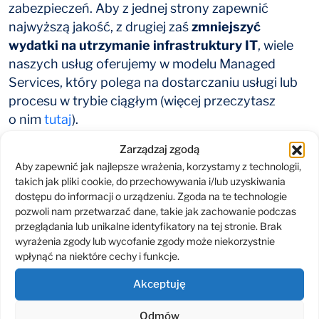
zabezpieczeń. Aby z jednej strony zapewnić
najwyższą jakość, z drugiej zaś
zmniejszyć
wydatki na utrzymanie infrastruktury IT
, wiele
naszych usług oferujemy w modelu Managed
Services, który polega na dostarczaniu usługi lub
procesu w trybie ciągłym (więcej przeczytasz
o nim
tutaj
).
Zarządzaj zgodą
Skutecznie rozwiązanie
Aby zapewnić jak najlepsze wrażenia, korzystamy z technologii,
takich jak pliki cookie, do przechowywania i/lub uzyskiwania
Jeśli chcesz
zmniejszyć wydatki na utrzymanie
dostępu do informacji o urządzeniu. Zgoda na te technologie
infrastruktury IT
w swojej organizacji, skontaktuj
pozwoli nam przetwarzać dane, takie jak zachowanie podczas
się już dziś z ESKOM. Wspólnie zaplanujemy
przeglądania lub unikalne identyfikatory na tej stronie. Brak
działania, dzięki którym wkrótce będziesz płacił
wyrażenia zgody lub wycofanie zgody może niekorzystnie
wpłynąć na niektóre cechy i funkcje.
mniej. Przejmiemy też na siebie odpowiedzialność
za obszary, które obecnie niepotrzebnie zaprzątają
Akceptuję
Ci głowę – tak, byś mógł zająć się wyłącznie
rozwijaniem swojego biznesu. Napisz do nas:
Odmów