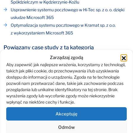
Spółdzielczym w Kędzierzynie-Koźlu
Usprawnienie systemu pocztowego w Hi-Tec sp. z o. o. dzięki
usłudze Microsoft 365
Optymalizacja systemu pocztowego w Kramat sp. z o.o.
z wykorzystaniem Microsoft 365
Powiązany case study z tą kategorią
Zarządzaj zgodą
Aby zapewnić jak najlepsze wrażenia, korzystamy z technologii,
takich jak pliki cookie, do przechowywania i/lub uzyskiwania
dostępu do informacji o urządzeniu. Zgoda na te technologie
pozwoli nam przetwarzać dane, takie jak zachowanie podczas
przeglądania lub unikalne identyfikatory na tej stronie. Brak
Wdrożenie Rozwiązania Privileged Access
wyrażenia zgody lub wycofanie zgody może niekorzystnie
Management (PAM) w Banku Spółdzielczym
wpłynąć na niektóre cechy i funkcje.
w Skierniewicach
Akceptuję
Wyzwania Projekt wiązał się z kilkoma wyzwaniami
Konieczne było dokładne rozpoznanie...
Odpowiemy na Twoje pytania
Odmów