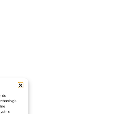
, do
echnologie
alne
zystnie