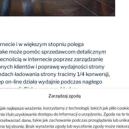
rnecie i w większym stopniu polega
Lake może pomóc sprzedawcom detalicznym
ecnością w internecie poprzez zarządzanie
nych klientów i poprawę wydajności strony
undach ładowania strony tracimy 1/4 konwersji,
ep on-line działa wydajnie podczas nagłego
 promocji. Ciekawym przykładem,
Zarządzaj zgodą
ziałanie jest też kluczowe jest sprzedaż biletów
ak najlepsze wrażenia, korzystamy z technologii, takich jak pliki cookie
a i/lub uzyskiwania dostępu do informacji o urządzeniu. Zgoda na te t
rzetwarzać dane, takie jak zachowanie podczas przeglądania lub unik
 na tej stronie. Brak wyrażenia zgody lub wycofanie zgody może niekor