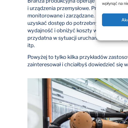
Branża produkcyjna operuje na dużej iloś
wpłynąć na nie
i urządzenia przemysłowe. Proces produkc
monitorowane i zarządzane. Dzięki HPE G
Ak
uzyskać dostęp do potrzebnych zasobów 
wydajność i obniżyć koszty w całej działal
przydatna w sytuacji uruchamiania nowych
itp.
Powyżej to tylko kilka przykładów zastoso
zainteresował i chciałbyś dowiedzieć się 