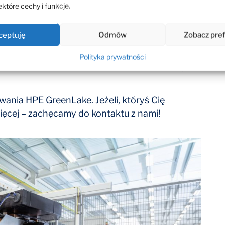
ci danych generowanych przez czujniki
które cechy i funkcje.
ji, łańcuchy dostaw – wszystko tutaj musi być
reenLake producenci mogą szybko i tanio
ceptuję
Odmów
Zobacz pre
obliczeniowych, co pozwala im zwiększyć
ności. Ta dostępność jest również szczególnie
Polityka prywatności
 obszarów działalności, kanałów dystrybucji
wania HPE GreenLake. Jeżeli, któryś Cię
więcej – zachęcamy do kontaktu z nami!