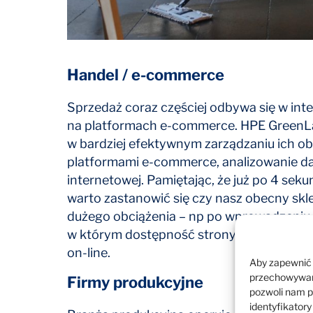
Handel / e-commerce
Sprzedaż coraz częściej odbywa się w inte
na platformach e-commerce. HPE Green
w bardziej efektywnym zarządzaniu ich ob
platformami e-commerce, analizowanie da
internetowej. Pamiętając, że już po 4 sek
warto zastanowić się czy nasz obecny skl
dużego obciążenia – np po wprowadzeniu
w którym dostępność strony i jej sprawne d
on-line.
Aby zapewnić j
przechowywani
Firmy produkcyjne
pozwoli nam p
identyfikatory