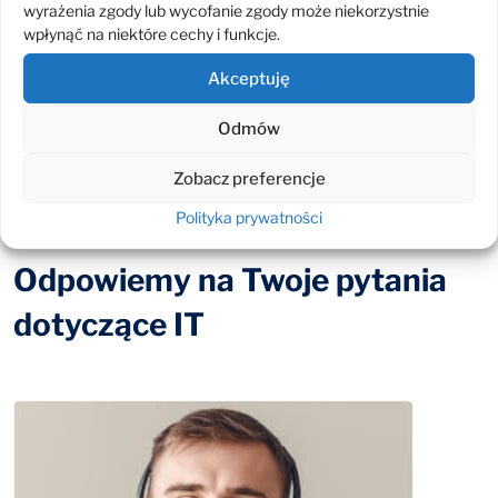
Wesprzyj Fundację ESKOM
wyrażenia zgody lub wycofanie zgody może niekorzystnie
ESG razem z Fundacją ESKOM
wpłynąć na niektóre cechy i funkcje.
Organizacja turnieju brydżowego
Akceptuję
Wyjazdy szkoleniowe
Szkolenia brydżowe dla firm
Odmów
Drużyna brydżowa ESKOM
Zobacz preferencje
Polityka prywatności
Odpowiemy na Twoje pytania
dotyczące IT