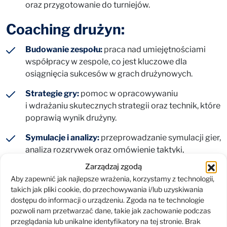
oraz przygotowanie do turniejów.
Coaching drużyn:
Budowanie zespołu:
praca nad umiejętnościami
współpracy w zespole, co jest kluczowe dla
osiągnięcia sukcesów w grach drużynowych.
Strategie gry:
pomoc w opracowywaniu
i wdrażaniu skutecznych strategii oraz technik, które
poprawią wynik drużyny.
Symulacje i analizy:
przeprowadzanie symulacji gier,
analiza rozgrywek oraz omówienie taktyki,
co pozwala na naukę na żywych przykładach.
Zarządzaj zgodą
Aby zapewnić jak najlepsze wrażenia, korzystamy z technologii,
Sprawdź powiązane usługi
takich jak pliki cookie, do przechowywania i/lub uzyskiwania
dostępu do informacji o urządzeniu. Zgoda na te technologie
pozwoli nam przetwarzać dane, takie jak zachowanie podczas
Business Chess Cup 2026
przeglądania lub unikalne identyfikatory na tej stronie. Brak