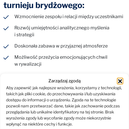
turnieju brydżowego:
Wzmocnienie zespołu i relacji między uczestnikami
Rozwój umiejętności analitycznego myślenia
i strategii
Doskonała zabawa w przyjaznej atmosferze
Możliwość przeżycia emocjonujących chwil
w rywalizacji
Sprawdź powiązane usługi
Zarządzaj zgodą
Aby zapewnić jak najlepsze wrażenia, korzystamy z technologii,
takich jak pliki cookie, do przechowywania i/lub uzyskiwania
Business Chess Cup 2026
dostępu do informacji o urządzeniu. Zgoda na te technologie
Wesprzyj Fundację ESKOM
pozwoli nam przetwarzać dane, takie jak zachowanie podczas
ESG razem z Fundacją ESKOM
przeglądania lub unikalne identyfikatory na tej stronie. Brak
Zajęcia indywidualne, mentoring, coaching drużyn brydżowych
wyrażenia zgody lub wycofanie zgody może niekorzystnie
wpłynąć na niektóre cechy i funkcje.
Wyjazdy szkoleniowe