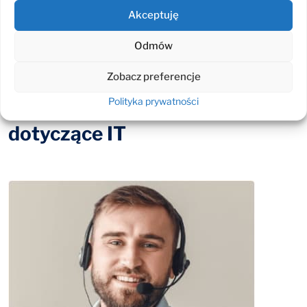
Szkolenia brydżowe dla firm
Akceptuję
Drużyna brydżowa ESKOM
Odmów
Zobacz preferencje
Odpowiemy na Twoje pytania
Polityka prywatności
dotyczące IT