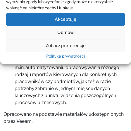
wyrażenia zgody lub wycofanie zgody może niekorzystnie
łatwo osiągnąć dzięki funkcji elastycznej alokacji
wpłynąć na niektóre cechy i funkcje.
dysków wirtualnych.
Akceptuję
zaawansowane raportowanie
– kompleksowa
i dokładna dokumentacja o stanie środowiska
Odmów
jest nieodzownym elementem jego skutecznej
Zobacz preferencje
kontroli. Veeam ONE, poza tworzeniem
codziennych, bieżących sprawozdań oferuje
Polityka prywatności
szeroko konfigurowalne opcje służące
m.in. automatyzowaniu opracowywania różnego
rodzaju raportów kierowanych dla konkretnych
pracowników czy podmiotów, jak też w razie
potrzeby zebranie w jednym miejscu danych
kluczowych z punktu widzenia poszczególnych
procesów biznesowych.
Opracowano na podstawie materiałów udostępnionych
przez Veeam.