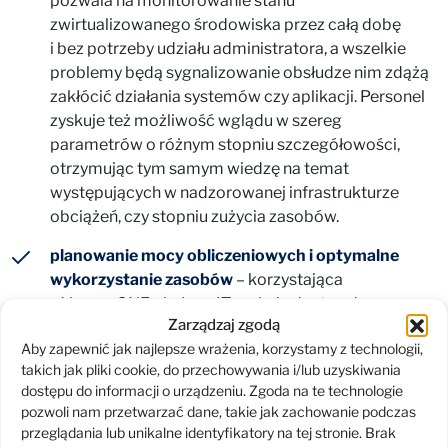
pozwala na monitorowanie stanu
zwirtualizowanego środowiska przez całą dobę
i bez potrzeby udziału administratora, a wszelkie
problemy będą sygnalizowanie obsłudze nim zdążą
zakłócić działania systemów czy aplikacji. Personel
zyskuje też możliwość wglądu w szereg
parametrów o różnym stopniu szczegółowości,
otrzymując tym samym wiedzę na temat
występujących w nadzorowanej infrastrukturze
obciążeń, czy stopniu zużycia zasobów.
planowanie mocy obliczeniowych i optymalne
wykorzystanie zasobów
– korzystająca
z Veeam ONE obsługa IT zyskuje dostęp do szeregu
Zarządzaj zgodą
narzędzi o charakterze analitycznym,
Aby zapewnić jak najlepsze wrażenia, korzystamy z technologii,
umożliwiających jej dokładne planowanie mocy
takich jak pliki cookie, do przechowywania i/lub uzyskiwania
obliczeniowych. Automatyzacja czynności zwiększa
dostępu do informacji o urządzeniu. Zgoda na te technologie
bezpieczeństwo prac związanych ze zmianami
pozwoli nam przetwarzać dane, takie jak zachowanie podczas
czy rozbudową systemu. Z kolei poprawę
przeglądania lub unikalne identyfikatory na tej stronie. Brak
optymalizacji stanu wykorzystania zasobów można