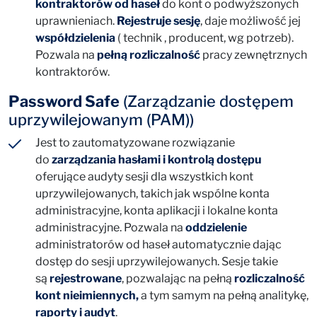
kontraktorów od haseł
do kont o podwyższonych
uprawnieniach.
Rejestruje sesję
, daje możliwość jej
współdzielenia
( technik , producent, wg potrzeb).
Pozwala na
pełną rozliczalność
pracy zewnętrznych
kontraktorów.
Password Safe
(Zarządzanie dostępem
uprzywilejowanym (PAM))
Jest to zautomatyzowane rozwiązanie
do
zarządzania hasłami i kontrolą dostępu
oferujące audyty sesji dla wszystkich kont
uprzywilejowanych, takich jak wspólne konta
administracyjne, konta aplikacji i lokalne konta
administracyjne. Pozwala na
oddzielenie
administratorów od haseł automatycznie dając
dostęp do sesji uprzywilejowanych. Sesje takie
są
rejestrowane
, pozwalając na pełną
rozliczalność
kont
nieimiennych,
a tym samym na pełną analitykę,
raporty i audyt
.