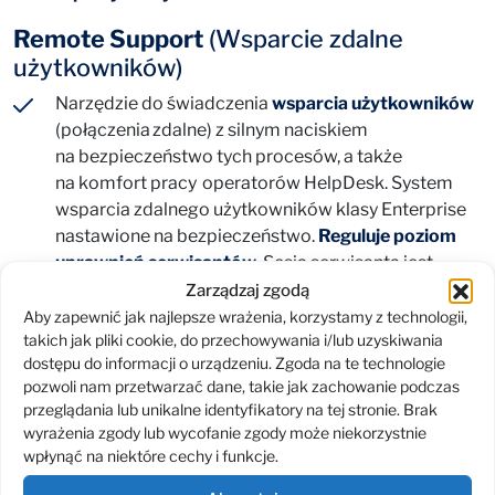
Remote Support
(Wsparcie zdalne
użytkowników)
Narzędzie do świadczenia
wsparcia użytkowników
(połączenia zdalne) z silnym naciskiem
na bezpieczeństwo tych procesów, a także
na komfort pracy operatorów HelpDesk. System
wsparcia zdalnego użytkowników klasy Enterprise
nastawione na bezpieczeństwo.
Reguluje poziom
uprawnień serwisantów
. Sesja serwisanta jest
rejestrowana (
pełna rozliczalność pracy
) . Sesje
Zarządzaj zgodą
mogą się odbywać
bez tuneli VPN
. Automatyczne
Aby zapewnić jak najlepsze wrażenia, korzystamy z technologii,
takich jak pliki cookie, do przechowywania i/lub uzyskiwania
wprowadzanie poświadczeń bezpośrednio do sesji
dostępu do informacji o urządzeniu. Zgoda na te technologie
uprzywilejowanych
oddziela użytkowników
pozwoli nam przetwarzać dane, takie jak zachowanie podczas
od haseł.
przeglądania lub unikalne identyfikatory na tej stronie. Brak
wyrażenia zgody lub wycofanie zgody może niekorzystnie
Obsługuje wielu platform (Windows, Mac OS, iOS,
wpłynąć na niektóre cechy i funkcje.
Android, Zebra, Linux, Unix)