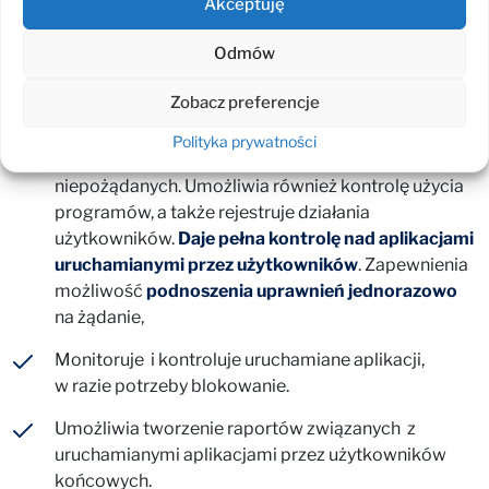
Akceptuję
Endpoint Privilege Management
(Zarządzanie dostępem
Odmów
uprzywilejowanym i uprawnieniami )
Zobacz preferencje
Pozwala na
uruchamianie zdefiniowanych aplikacji
z uprawnieniami administratora Windows, a także
Polityka prywatności
na wprowadzenie restrykcji uruchamiania aplikacji
niepożądanych. Umożliwia również kontrolę użycia
programów, a także rejestruje działania
użytkowników.
Daje pełna kontrolę nad aplikacjami
uruchamianymi przez użytkowników
. Zapewnienia
możliwość
podnoszenia uprawnień jednorazowo
na żądanie,
Monitoruje i kontroluje uruchamiane aplikacji,
w razie potrzeby blokowanie.
Umożliwia tworzenie raportów związanych z
uruchamianymi aplikacjami przez użytkowników
końcowych.