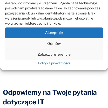
Sprawdź powiązane usługi
dostępu do informacji o urządzeniu. Zgoda na te technologie
pozwoli nam przetwarzać dane, takie jak zachowanie podczas
przeglądania lub unikalne identyfikatory na tej stronie. Brak
Red Hat OpenShift na Power 10
wyrażenia zgody lub wycofanie zgody może niekorzystnie
IBM watsonx
wpłynąć na niektóre cechy i funkcje.
IBM Security Guardium Insights SaaS
IBM Serwery Power
Akceptuję
IBM Flash System 5200
Odmów
IBM LTO 9 Tape Drive
IBM Storage Area Networks
Zobacz preferencje
IBM Data Power
Polityka prywatności
IBM Mainframe
Odpowiemy na Twoje pytania
dotyczące IT