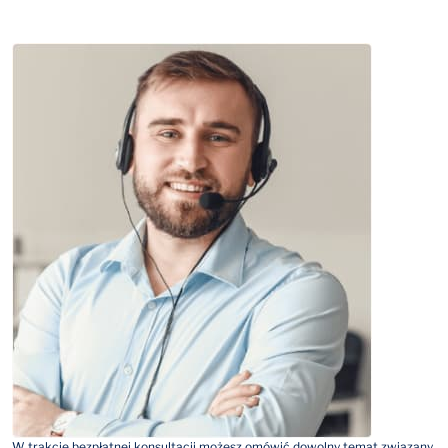
W trakcie bezpłatnej konsultacji możesz omówić dowolny temat związany