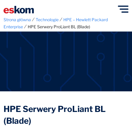
⁄
⁄
Strona główna
Technologie
HPE – Hewlett Packard
⁄
Enterprise
HPE Serwery ProLiant BL (Blade)
HPE Serwery ProLiant BL
(Blade)