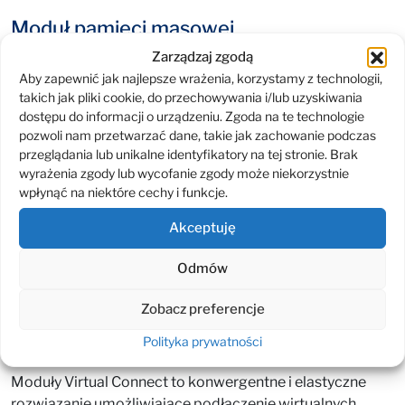
Moduł pamięci masowej
Zarządzaj zgodą
Moduł D2220sb jest to podłączana za pomocą
Aby zapewnić jak najlepsze wrażenia, korzystamy z technologii,
szybkiego złącza PCI Express, bezpośrednio do jednego
takich jak pliki cookie, do przechowywania i/lub uzyskiwania
sąsiadującego serwera typu blade, pamięć masowa.
dostępu do informacji o urządzeniu. Zgoda na te technologie
Obsługuje maksymalnie dwanaście dysków
pozwoli nam przetwarzać dane, takie jak zachowanie podczas
SAS/SATA/NL-SAS w formacie SFF (small form factor,
przeglądania lub unikalne identyfikatory na tej stronie. Brak
2,5”). Niemniej za pomocą oprogramowania HPE
wyrażenia zgody lub wycofanie zgody może niekorzystnie
wpłynąć na niektóre cechy i funkcje.
StoreVirtual VSA możliwa jest zmiana D2220sb
w pamięć masową SAN iSCSI udostępnioną dla
Akceptuję
wszystkich serwerów w obudowie oraz dowolnych
serwerów poza nią. Zarządzenie modułem odbywa się
Odmów
za pomocą narzędzie Array Configuration Utility (ACU)
dostępnego z poziomu przeglądarki internetowej.
Zobacz preferencje
Polityka prywatności
Moduły Virtual Connect
Moduły Virtual Connect to konwergentne i elastyczne
rozwiązanie umożliwiające podłączenie wirtualnych