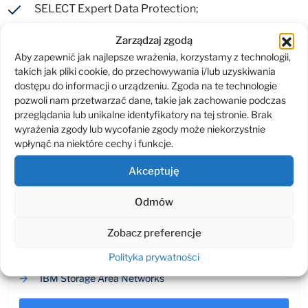
SELECT Expert Data Protection;
SELECT Expert Data Management.
Zarządzaj zgodą
Aby zapewnić jak najlepsze wrażenia, korzystamy z technologii,
Pozwala nam to zaoferować naszym Klientom szerokie
takich jak pliki cookie, do przechowywania i/lub uzyskiwania
portfolio rozwiązań data center, od serwerów PRIMERGY
dostępu do informacji o urządzeniu. Zgoda na te technologie
i macierzy ETERNUS, poprzez rozwiązania zintegrowane
pozwoli nam przetwarzać dane, takie jak zachowanie podczas
PRIMEFLEX, a na systemach wyspecjalizowanych
przeglądania lub unikalne identyfikatory na tej stronie. Brak
PRIMEQUEST czy Mainframe BS2000 kończąc.
wyrażenia zgody lub wycofanie zgody może niekorzystnie
wpłynąć na niektóre cechy i funkcje.
Opracowano na podstawie materiałów udostępnionych
Akceptuję
przez Fujitsu.
Odmów
IBM Data Power
Zobacz preferencje
IBM LTO 9 Tape Drive
Polityka prywatności
IBM Mainframe
IBM Storage Area Networks