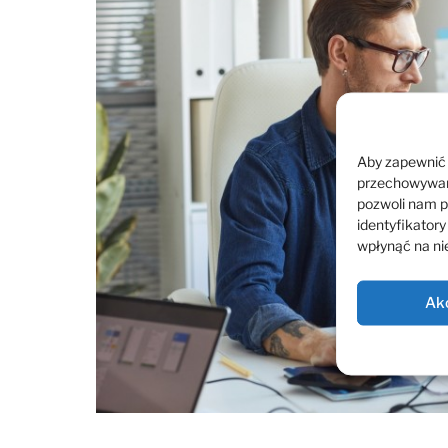
Aby zapewnić j
przechowywani
pozwoli nam p
identyfikatory
wpłynąć na nie
Ak