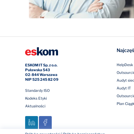
Najczęś
HelpDesk 
ESKOM IT Sp. z o.o.
Puławska 543
Outsourci
02-844 Warszawa
NIP 525 245 82 09
Audyt siec
Audyt IT
Standardy ISO
Outsourci
Kodeks Etyki
Plan Ciągł
Aktualności