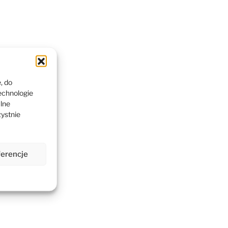
, do
echnologie
alne
zystnie
ferencje