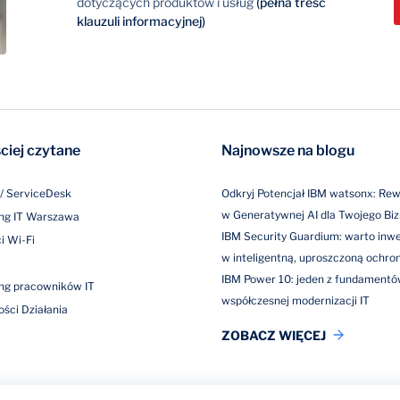
dotyczących produktów i usług
(pełna treść
klauzuli informacyjnej)
ciej czytane
Najnowsze na blogu
/ ServiceDesk
Odkryj Potencjał IBM watsonx: Rew
w Generatywnej AI dla Twojego Bi
ng IT Warszawa
IBM Security Guardium: warto in
i Wi-Fi
w inteligentną, uproszczoną ochro
IBM Power 10: jeden z fundament
ng pracowników IT
współczesnej modernizacji IT
ości Działania
ZOBACZ WIĘCEJ