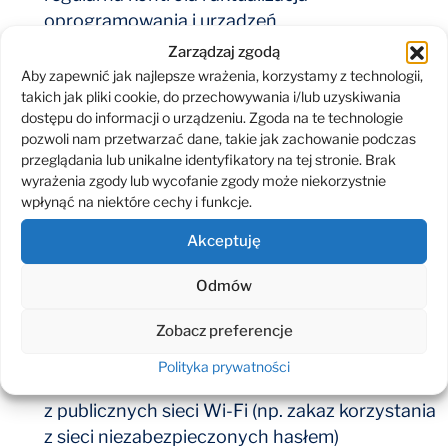
oprogramowania i urządzeń
szkolenie pracowników (jedną z najczęstszych
Zarządzaj zgodą
przyczyn incydentów naruszenia
Aby zapewnić jak najlepsze wrażenia, korzystamy z technologii,
takich jak pliki cookie, do przechowywania i/lub uzyskiwania
bezpieczeństwa jest błąd ludzki)
dostępu do informacji o urządzeniu. Zgoda na te technologie
zapewnienie pracownikom wsparcie działu IT
pozwoli nam przetwarzać dane, takie jak zachowanie podczas
w rozwiązywaniu problemów
przeglądania lub unikalne identyfikatory na tej stronie. Brak
ustalenie jasnych zasad i kanałów komunikacji,
wyrażenia zgody lub wycofanie zgody może niekorzystnie
najlepiej szyfrowanych (np. wg standardu
wpłynąć na niektóre cechy i funkcje.
WPA2-PSK)
Akceptuję
ograniczenie stosowania RDP (Remote
Desktop Protocol) umożliwiającego dostęp
Odmów
do komputera znajdującego się w innej
lokalizacji fizycznej lub wprowadzenie
Zobacz preferencje
dodatkowych zabezpieczeń
Polityka prywatności
określenie stosowania zasad korzystania
z publicznych sieci Wi-Fi (np. zakaz korzystania
z sieci niezabezpieczonych hasłem)