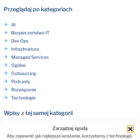
Przeglądaj po kategoriach
AI
Bezpieczeństwo IT
Dev Ops
Infrastruktura
Managed Services
Ogólne
Outsourcing
Podcasty
Rozwiązania
Technologie
Wpisy z tej samej kategorii
Po co audyt bezpieczeństwa Oracle?
Zarządzaj zgodą
Aby zapewnić jak najlepsze wrażenia, korzystamy z technologii,
4,45 miliona dolarów za brak audytu cyberbezpieczeństwa?