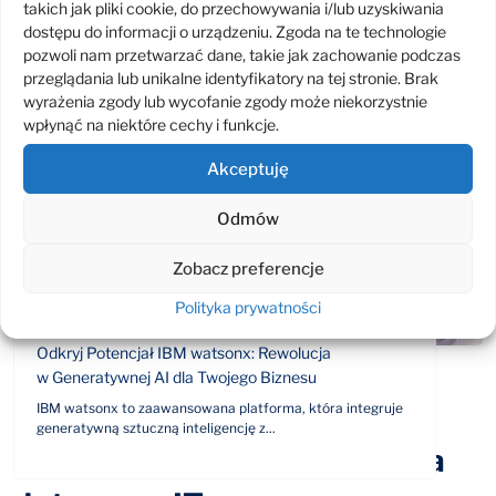
takich jak pliki cookie, do przechowywania i/lub uzyskiwania
Analityka cyberbezpieczeństwa – ochrona Twojej firmy
dostępu do informacji o urządzeniu. Zgoda na te technologie
przed zagrożeniami cybernetycznymi
pozwoli nam przetwarzać dane, takie jak zachowanie podczas
Cyberbezpieczny Samorząd: Jak się skutecznie bronić
przeglądania lub unikalne identyfikatory na tej stronie. Brak
wyrażenia zgody lub wycofanie zgody może niekorzystnie
i zapobiec katastrofie?
wpłynąć na niektóre cechy i funkcje.
Cyberbezpieczny Samorząd – na co przeznaczyć środki?
Akceptuję
Najnowszy wpis
Odmów
Zobacz preferencje
Polityka prywatności
Odkryj Potencjał IBM watsonx: Rewolucja
w Generatywnej AI dla Twojego Biznesu
IBM watsonx to zaawansowana platforma, która integruje
generatywną sztuczną inteligencję z...
Odpowiemy na Twoje pytania