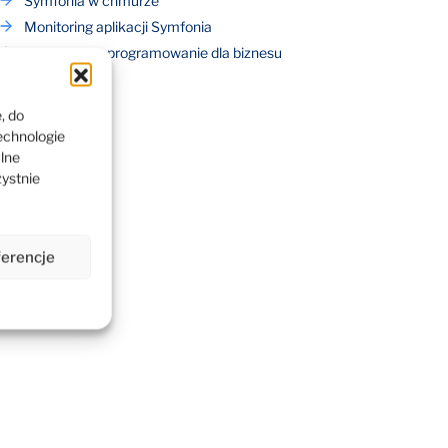
Symfonia w chmurze
Monitoring aplikacji Symfonia
Symfonia – oprogramowanie dla biznesu
, do
echnologie
alne
zystnie
ferencje