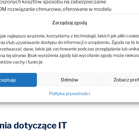
noszonych kosztów sposobu na zabezpieczanie
KOM rozwiązanie chmurowe, oferowane w modelu
rzystosowane do tworzenia kopii zapasowych
Zarządzaj zgodą
ramowania firmy Symfonia, której ESKOM jest
 szyfrowaną migrację danych do chmury zapewnia
ak najlepsze wrażenia, korzystamy z technologii, takich jak pliki cookie
 przez innego, technologicznego partnera – Hewlett
a i/lub uzyskiwania dostępu do informacji o urządzeniu. Zgoda na te t
rzetwarzać dane, takie jak zachowanie podczas przeglądania lub unik
 na tej stronie. Brak wyrażenia zgody lub wycofanie zgody może niekor
ywane będą dane Klienta, tworzy serwerownia ESKOM,
które cechy i funkcje.
ń (m.in. dywersyfikacja łącz internetowych, system
zesne tempo przyrostu danych w obrębie organizacji,
ceptuję
Odmów
Zobacz pre
ność dyskową do bieżących potrzeb Klienta, dając
oju elastyczność.
Polityka prywatności
ia dotyczące IT