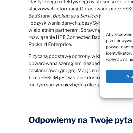
elastycznego i efektywnego w stosunku do po
kluczowych informacji. Opracowane przez ES
BaaS (ang.
Backup as a Service
) jest w pełni p
i odzyskiwania danych z bazy Symfonii – oprog
wieloletnim partnerem. Sprawną i bezpieczną,
Aby zapewnić j
rozwiązanie HPE Connected Backup dostarczane
przechowywani
Packard Enterprise.
pozwoli nam p
identyfikatory
Fizyczną podstawę ochrony, w której przechow
wpłynąć na nie
obwarowana szeregiem niezbędnych zabezpiecze
zasilania awaryjnego). Mając na uwadze współc
Ak
firma ESKOM jest w stanie dostosowywać pojem
mu tym samym niezbędną dla optymalnego rozw
Odpowiemy na Twoje pytan