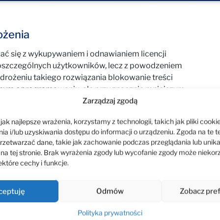
ożenia
ć się z wykupywaniem i odnawianiem licencji
poszczególnych użytkowników, lecz z powodzeniem
wdrożeniu takiego rozwiązania blokowanie treści
yjnym oprogramowaniu, ale przy znacznie mniejszym
ny (przy obecnej liczbie skrzynek pocztowych, około
Zarządzaj zgodą
 dużą elastyczność w działaniu.
ak najlepsze wrażenia, korzystamy z technologii, takich jak pliki cookie
a i/lub uzyskiwania dostępu do informacji o urządzeniu. Zgoda na te t
ingowa przez całą dobę
rzetwarzać dane, takie jak zachowanie podczas przeglądania lub unik
 na tej stronie. Brak wyrażenia zgody lub wycofanie zgody może niekor
 poczta przychodząca do Klienta jest filtrowana
które cechy i funkcje.
ący się na oprogramowaniu firmy SpamTitan,
amowanie to jest uznawane za najbardziej skuteczne
no najwyższą z dostępnych na rynku skuteczność
ceptuję
Odmów
Zobacz pre
implementowane w rozwiązaniu SpamTitan uchodzą
Polityka prywatności
ają niezależne, branżowe testy.