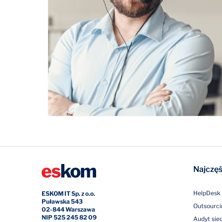
Najczęś
HelpDesk 
ESKOM IT Sp. z o.o.
Puławska 543
Outsourci
02-844 Warszawa
NIP 525 245 82 09
Audyt siec