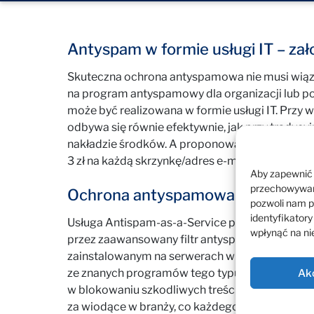
Antyspam w formie usługi IT – zał
Skuteczna ochrona antyspamowa nie musi wiąza
na program antyspamowy dla organizacji lub 
może być realizowana w formie usługi IT. Przy 
odbywa się równie efektywnie, jak przy tradyc
nakładzie środków. A proponowany sposób wyce
3 zł na każdą skrzynkę/adres e-mail) pozwala na
Aby zapewnić j
przechowywani
Ochrona antyspamowa i antyphish
pozwoli nam p
identyfikatory
Usługa Antispam-as-a-Service polega na tym, że
wpłynąć na nie
przez zaawansowany filtr antyspamowy opieraj
zainstalowanym na serwerach w ESKOM. Oprogr
ze znanych programów tego typu. Gwarantuje o
Ak
w blokowaniu szkodliwych treści, a filtry za
za wiodące w branży, co każdego roku potwierdz