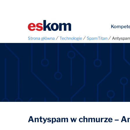
Kompete
⁄
⁄
⁄
Strona główna
Technologie
SpamTitan
Antyspam
Antyspam w chmurze – An