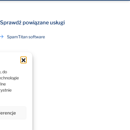
Sprawdź powiązane usługi
SpamTitan software
, do
echnologie
alne
zystnie
ferencje