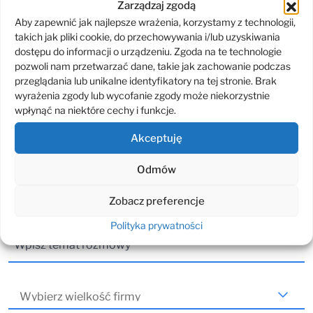
Zarządzaj zgodą
Aby zapewnić jak najlepsze wrażenia, korzystamy z technologii,
takich jak pliki cookie, do przechowywania i/lub uzyskiwania
dostępu do informacji o urządzeniu. Zgoda na te technologie
pozwoli nam przetwarzać dane, takie jak zachowanie podczas
przeglądania lub unikalne identyfikatory na tej stronie. Brak
W trakcie bezpłatnej konsultacji możesz omówić dowolny temat związany
wyrażenia zgody lub wycofanie zgody może niekorzystnie
z obszarem naszych usług lub produktów! Zawsze umawiamy dogodny dla
wpłynąć na niektóre cechy i funkcje.
obu stron termin i dbamy o najwyższy poziom udzielanych odpowiedzi.
Oddzwonimy do Ciebie maksymalnie do końca następnego dnia roboczego.
Akceptuję
Odmów
Zobacz preferencje
Polityka prywatności