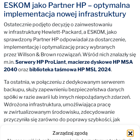
ESKOM jako Partner HP – optymalna
implementacja nowej infrastruktury
Ostatecznie podjęto decyzję o zainwestowaniu
w infrastrukturę Hewlett-Packard, a ESKOM, jako
sprawdzony Partner HP odpowiadał za dostarczenie,
implementację i optymalizację pracy wybranych
przez Willson & Brown rozwiązań. Wśród nich znalazły się
m.in.
Serwery HP ProLiant
,
macierze dyskowe HP MSA
2040
oraz
biblioteka taśmowa HP MSL 2024
.
Ta ostatnia, w połączeniu z dedykowanym serwerem
backupu, służy zapewnieniu bezpieczeństwa danych
spółki w razie awarii lub innych niepożądanych zdarzeń.
Wdrożona infrastruktura, umożliwiająca pracę
w zwirtualizowanym środowisku, zdecydowanie
przyczyniła się zarówno do poprawy szybkości, jak
i bezpieczeństwa kluczowych procesów w spółce.
Zarządzaj zgodą
Inżynierowie ESKOM służyli też wsparciem zespołowi