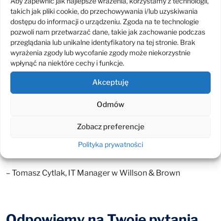
Aby zapewnić jak najlepsze wrażenia, korzystamy z technologii,
informatycznemu Willson & Brown, dostarczając wiedzy
takich jak pliki cookie, do przechowywania i/lub uzyskiwania
pozwalającej mu na wyższą efektywność pracy
dostępu do informacji o urządzeniu. Zgoda na te technologie
w przyszłości.
pozwoli nam przetwarzać dane, takie jak zachowanie podczas
przeglądania lub unikalne identyfikatory na tej stronie. Brak
„ESKOM był dla nas zarówno dostawcą sprzętu, jak
wyrażenia zgody lub wycofanie zgody może niekorzystnie
i zakontraktowanych usług konsultingowych. Duże
wpłynąć na niektóre cechy i funkcje.
doświadczenie i kompetencje konsultantów w zakresie
instalacji i konfiguracji platformy sprzętowej HP okazały
Akceptuję
się kluczowym czynnikiem powodzenia tego projektu.
Odmów
Po każdym etapie następował wspólnie wykonywany
przegląd wyników prac, weryfikacja ich poprawności,
Zobacz preferencje
a przy tej okazji transfer wiedzy do zespołu IT w zakresie
sposobu implementacji oraz dalszego administrowania
Polityka prywatności
w ramach utrzymania.”
– Tomasz Cytlak, IT Manager w Willson & Brown
Odpowiemy na Twoje pytania