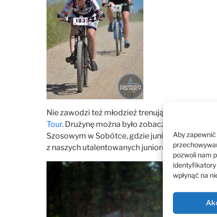
Nie zawodzi też młodzież trenująca i startują
Tour
. Drużynę można było zobaczyć m.in. na te
Aby zapewnić j
Szosowym w Sobótce, gdzie juniorzy zyskali cen
przechowywani
z naszych utalentowanych juniorów zakwalifiko
pozwoli nam p
identyfikatory
wpłynąć na nie
Ak