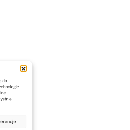
, do
echnologie
alne
zystnie
ferencje