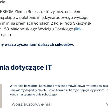
nia.
tle ESKOM Ziemia Brzeska, którzy poza udziałem
ilną ekipę w peletonie międzynarodowego wyścigu
m.in. na premiach górskich. Z kolei Piotr Skarżyński
cji 53. Małopolskiego Wyścigu Górskiego (
link
 rynku.
y wraz z życzeniami dalszych sukcesów.
ia dotyczące IT
W trakcie bezpłatnej konsultacji możesz omówić dowolny temat związa
umawiamy dogodny dla obu stron termin i dbamy o najwyższy poziom u
końca następnego dnia roboczego.