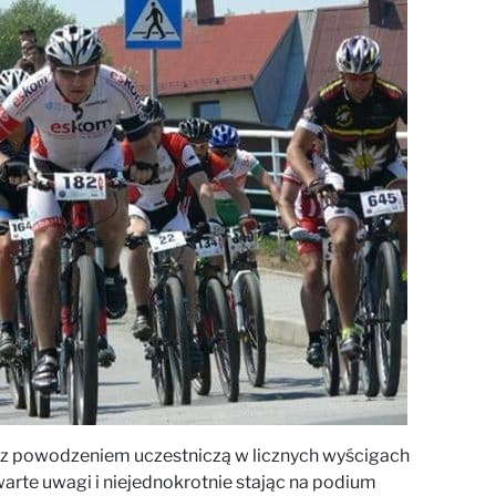
z powodzeniem uczestniczą w licznych wyścigach
arte uwagi i niejednokrotnie stając na podium