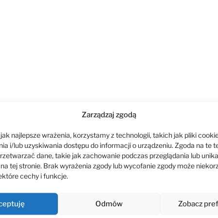
ca w wyścigach szosowych w drużynie
ESKOM-BSA Pro
Zarządzaj zgodą
gorocznych Mistrzostwach Polski w Kolarstwie
ak najlepsze wrażenia, korzystamy z technologii, takich jak pliki cookie
ne doświadczenia z imprezy tej rangi, a trzech
a i/lub uzyskiwania dostępu do informacji o urządzeniu. Zgoda na te t
wało się na ogólnokrajowe igrzyska młodzieżowe.
rzetwarzać dane, takie jak zachowanie podczas przeglądania lub unik
 na tej stronie. Brak wyrażenia zgody lub wycofanie zgody może niekor
które cechy i funkcje.
ceptuję
Odmów
Zobacz pre