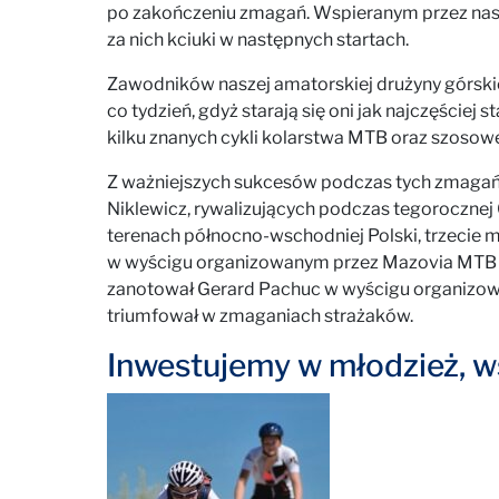
po zakończeniu zmagań. Wspieranym przez nas
za nich kciuki w następnych startach.
Zawodników naszej amatorskiej drużyny górski
co tydzień, gdyż starają się oni jak najczęści
kilku znanych cykli kolarstwa MTB oraz szosow
Z ważniejszych sukcesów podczas tych zmagań 
Niklewicz, rywalizujących podczas tegorocznej
terenach północno-wschodniej Polski, trzecie m
w wyścigu organizowanym przez Mazovia MTB w
zanotował Gerard Pachuc w wyścigu organizowa
triumfował w zmaganiach strażaków.
Inwestujemy w młodzież, w