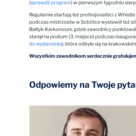
(
sprawdź program
) w pierwszym tygodniu sierp
Regularnie startują też profesjonaliści z Whis
podczas mistrzostw w Sobótce wystawili też s
Bałtyk-Karkonosze, gdzie zawodnicy punktowali 
stanął na podium (3. miejsce) podczas inaugura
do wydarzenia
), która odbyła się na krakowskim
Wszystkim zawodnikom serdecznie gratulujem
Odpowiemy na Twoje pytan