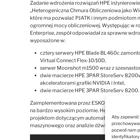
Zadanie wdrożenia rozwiązań HPE inżynierowi
„Heterogeniczna Chmura Obliczeniowa jako 
które ma pozwalać PJATK i innym podmiotom
ogromnej mocy obliczeniowej. Występując w r
Enterprise, zespół odpowiadał za sprawne wdroż
wyposażone w:
cztery serwery HPE Blade BL460c zamon
Virtual Connect Flex-10/10D,
serwer Moonshot m1500 wraz z szesnasto
dwie macierze HPE 3PAR StoreServ 8200w
akceleratorami grafiki NVIDIA i Intel,
dwie macierze HPE 3PAR StoreServ 8200.
Zaimplementowana przez ESKOM infrastruktura
na bardzo wysokim poziomie. Heterogeniczna 
Aby zapewnić j
projektom dotyczącym automatycznego tłumacze
przechowywani
maszynowego oraz analizie dźwięku.
pozwoli nam p
identyfikatory