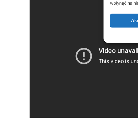
wpłynąć na nie
Ak