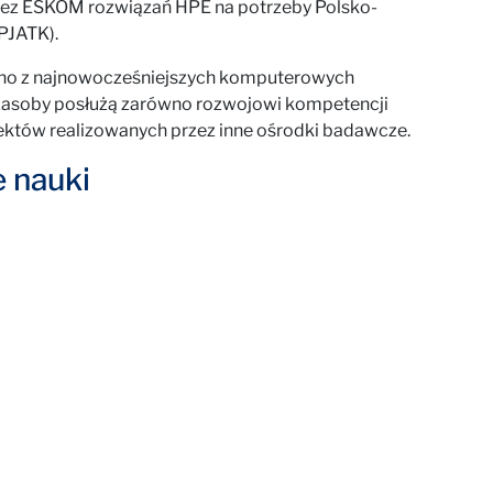
zez ESKOM rozwiązań HPE na potrzeby Polsko-
PJATK).
edno z najnowocześniejszych komputerowych
o zasoby posłużą zarówno rozwojowi kompetencji
ojektów realizowanych przez inne ośrodki badawcze.
e nauki