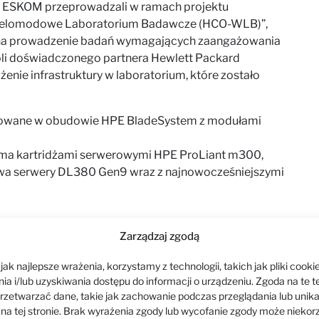
e ESKOM przeprowadzali w ramach projektu
Wielomodowe Laboratorium Badawcze (HCO-WLB)”,
 na prowadzenie badań wymagających zaangażowania
oli doświadczonego partnera Hewlett Packard
enie infrastruktury w laboratorium, które zostało
towane w obudowie HPE BladeSystem z modułami
ma kartridżami serwerowymi HPE ProLiant m300,
a serwery DL380 Gen9 wraz z najnowocześniejszymi
 zapewniła uczelni możliwość prowadzenia badań
Zarządzaj zgodą
chmura PJATK ma służyć m.in. innowacyjnym
ak najlepsze wrażenia, korzystamy z technologii, takich jak pliki cookie
nia i przetwarzania języka naturalnego, uczenia
a i/lub uzyskiwania dostępu do informacji o urządzeniu. Zgoda na te t
rzetwarzać dane, takie jak zachowanie podczas przeglądania lub unik
 na tej stronie. Brak wyrażenia zgody lub wycofanie zgody może niekor