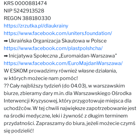
KRS 0000881474
NIP 5242913528
REGON 388180330
https://zrzutka.pl/dlaukrainy
https://www.facebook.com/uniters.foundation/
➡ Ukraińska Organizacja Skautowa w Polsce
https://www.facebook.com/plastpolshcha/
➡ Inicjatywa Społeczna „Euromaidan-Warszawa”
https://www.facebook.com/EuroMajdanWarszawa/
W ESKOM prowadzimy również własne działania,
w których możecie nam pomóc!
?? Cały najbliższy tydzień (do 04.03), w warszawskim
biurze, zbieramy dary m.in. dla Warszawskiego Ośrodka
Interwencji Kryzysowej, który przygotowuje miejsca dla
uchodźców. W tej chwili największe zapotrzebowanie jest
na środki medyczne, leki i żywność z długim terminem
przydatności. Zapraszamy do biura, jeżeli możecie czymś
się podzielić!