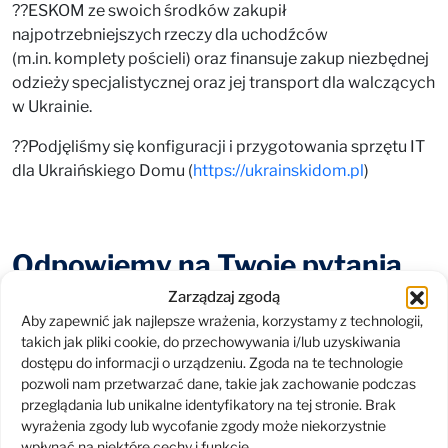
??ESKOM ze swoich środków zakupił
najpotrzebniejszych rzeczy dla uchodźców
(m.in. komplety pościeli) oraz finansuje zakup niezbędnej
odzieży specjalistycznej oraz jej transport dla walczących
w Ukrainie.
??Podjęliśmy się konfiguracji i przygotowania sprzętu IT
dla Ukraińskiego Domu (
https://ukrainskidom.pl
)
Odpowiemy na Twoje pytania
Zarządzaj zgodą
dotyczące IT
Aby zapewnić jak najlepsze wrażenia, korzystamy z technologii,
takich jak pliki cookie, do przechowywania i/lub uzyskiwania
dostępu do informacji o urządzeniu. Zgoda na te technologie
pozwoli nam przetwarzać dane, takie jak zachowanie podczas
przeglądania lub unikalne identyfikatory na tej stronie. Brak
wyrażenia zgody lub wycofanie zgody może niekorzystnie
wpłynąć na niektóre cechy i funkcje.