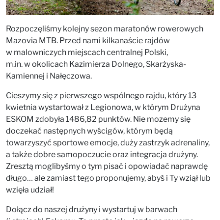
Rozpoczęliśmy kolejny sezon maratonów rowerowych
Mazovia MTB. Przed nami kilkanaście rajdów
w malowniczych miejscach centralnej Polski,
m.in. w okolicach Kazimierza Dolnego, Skarżyska-
Kamiennej i Nałęczowa.
Cieszymy się z pierwszego wspólnego rajdu, który 13
kwietnia wystartował z Legionowa, w którym Drużyna
ESKOM zdobyła 1486,82 punktów. Nie mozemy się
doczekać następnych wyścigów, którym będą
towarzyszyć sportowe emocje, duży zastrzyk adrenaliny,
a także dobre samopoczucie oraz integracja drużyny.
Zresztą moglibyśmy o tym pisać i opowiadać naprawdę
długo… ale zamiast tego proponujemy, abyś i Ty wziął lub
wzięła udział!
Dołącz do naszej drużyny i wystartuj w barwach