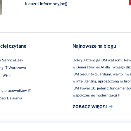
klauzuli informacyjnej)
ciej czytane
Najnowsze na blogu
/ ServiceDesk
Odkryj Potencjał IBM watsonx: Rew
w Generatywnej AI dla Twojego Bi
ng IT Warszawa
IBM Security Guardium: warto in
i Wi-Fi
w inteligentną, uproszczoną ochro
IBM Power 10: jeden z fundament
ng pracowników IT
współczesnej modernizacji IT
ości Działania
ZOBACZ WIĘCEJ