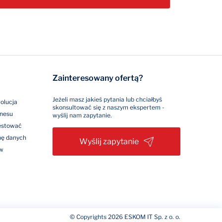
Zainteresowany ofertą?
Jeżeli masz jakieś pytania lub chciałbyś
olucja
skonsultować się z naszym ekspertem -
znesu
wyślij nam zapytanie.
westować
nę danych
Wyślij zapytanie
ów
© Copyrights 2026 ESKOM IT Sp. z o. o.