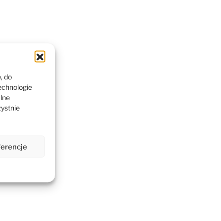
, do
echnologie
alne
zystnie
ferencje