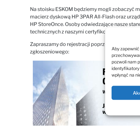
Na stoisku ESKOM będziemy mogli zobaczyć m.
macierz dyskową HP 3PAR All-Flash oraz urząd
HP StoreOnce. Osoby odwiedzające nasze sta
technicznych z naszymi certyfikowanymi inżyni
Zapraszamy do rejestracji poprzez kliknięcie na
Aby zapewnić j
zgłoszeniowego:
przechowywani
pozwoli nam p
identyfikatory
wpłynąć na nie
Ak