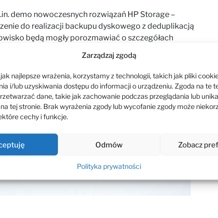
in. demo nowoczesnych rozwiązań HP Storage –
zenie do realizacji backupu dyskowego z deduplikacją
nowisko będą mogły porozmawiać o szczegółach
erami HP MASE Storage Specialists.
Zarządzaj zgodą
 poniższy obrazek i wypełnienie formularza
ak najlepsze wrażenia, korzystamy z technologii, takich jak pliki cookie
a i/lub uzyskiwania dostępu do informacji o urządzeniu. Zgoda na te t
rzetwarzać dane, takie jak zachowanie podczas przeglądania lub unik
 na tej stronie. Brak wyrażenia zgody lub wycofanie zgody może niekor
które cechy i funkcje.
ceptuję
Odmów
Zobacz pre
Polityka prywatności