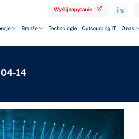
Wyślij zapytanie
ncje
Branże
Technologie
Outsourcing IT
O nas
-04-14