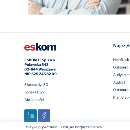
Najczęś
HelpDesk 
ESKOM IT Sp. z o.o.
Puławska 543
Outsourci
02-844 Warszawa
NIP 525 245 82 09
Audyt siec
Audyt IT
Standardy ISO
Outsourci
Kodeks Etyki
Plan Ciągł
Aktualności
Polityka prywatności
|
Polityka bezpieczeństwa