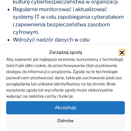
kulturę cyberbezpieczeństwa w organizacji.
Regularne monitorować i aktualizować
systemy IT w celu zapobiegania cyberatakom
i zapewnienia bezpieczeństwa zasobom
cyfrowym.
Wdrożyć nadzór danych w celu
monitorowania, analizowania i kontrolowania
Zarządzaj zgodą
działań w oparciu o dane zebrane na temat
Aby zapewnić jak najlepsze wrażenia, korzystamy z technologii,
osób lub grup.
takich jak pliki cookie, do przechowywania i/lub uzyskiwania
Zapewnić pracownikom szkoleń z zakresu
dostępu do informacji o urządzeniu. Zgoda na te technologie
socjotechniki w celu podniesienia świadomości
pozwoli nam przetwarzać dane, takie jak zachowanie podczas
przeglądania lub unikalne identyfikatory na tej stronie. Brak
na temat potencjalnych zagrożeń
wyrażenia zgody lub wycofanie zgody może niekorzystnie
i zapobiegania udanym atakom.
wpłynąć na niektóre cechy i funkcje.
Wspierać się outsourcingiem IT, aby uzyskać
Akceptuję
dostęp do specjalistycznej wiedzy i zasobów
w zakresie kompleksowych rozwiązań
Odmów
bezpieczeństwa IT.